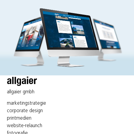
mit
ideenreich
werden
allgaier
allgaier gmbh
marketingstrategie
corporate design
printmedien
website-relaunch
fotografie