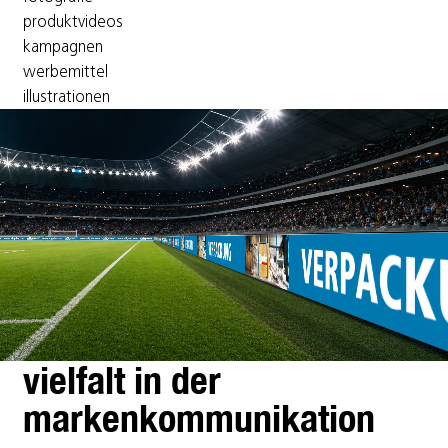
produktvideos
kampagnen
werbemittel
illustrationen
vielfalt in der
markenkommunikation