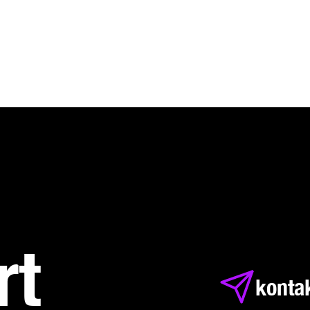
rt
konta