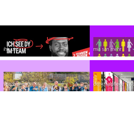
ihk ulm
mia san mehr
spazbierweg
denkmalpflege · w