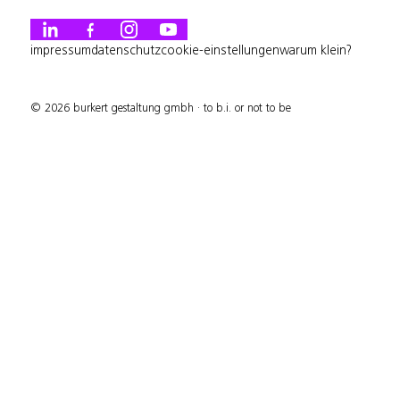
impressum
datenschutz
cookie-einstellungen
warum klein?
©
2026
burkert gestaltung gmbh
· to b.i. or not to be